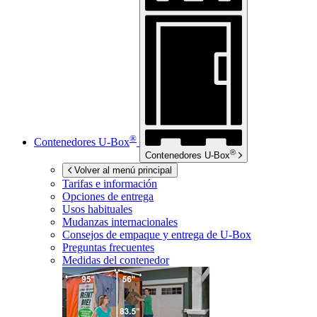
®
Contenedores
U-Box
®
Contenedores
U-Box
Volver al menú principal
Tarifas e información
Opciones de entrega
Usos habituales
Mudanzas internacionales
Consejos de empaque y entrega de
U-Box
Preguntas frecuentes
Medidas del contenedor