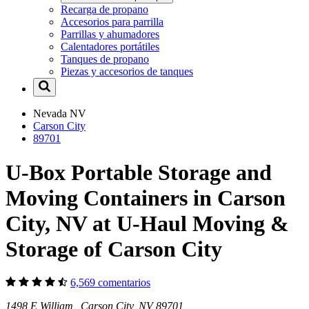
Recarga de propano
Accesorios para parrilla
Parrillas y ahumadores
Calentadores portátiles
Tanques de propano
Piezas y accesorios de tanques
Nevada
NV
Carson City
89701
U-Box Portable Storage and
Moving Containers in Carson
City, NV at U-Haul Moving &
Storage of Carson City
6,569 comentarios
1498 E William Carson City, NV 89701