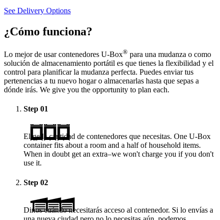
See Delivery Options
¿Cómo funciona?
®
Lo mejor de usar contenedores
U-Box
para una mudanza o como
solución de almacenamiento portátil es que tienes la flexibilidad y el
control para planificar la mudanza perfecta. Puedes enviar tus
pertenencias a tu nuevo hogar o almacenarlas hasta que sepas a
dónde irás. We give you the opportunity to plan each.
Step
01
Elige la cantidad de contenedores que necesitas. One
U-Box
container fits about a room and a half of household items.
When in doubt get an extra–we won't charge you if you don't
use it.
Step
02
Dinos cuándo necesitarás acceso al contenedor. Si lo envías a
una nueva ciudad pero no lo necesitas aún, podemos