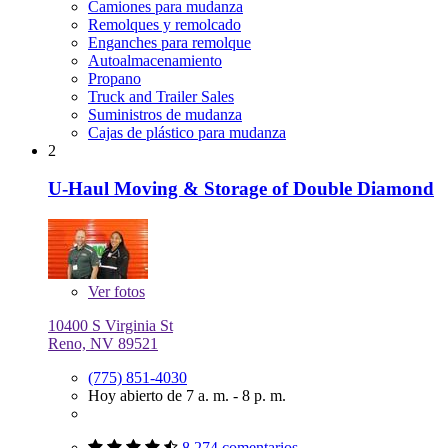
Camiones para mudanza
Remolques y remolcado
Enganches para remolque
Autoalmacenamiento
Propano
Truck and Trailer Sales
Suministros de mudanza
Cajas de plástico para mudanza
2
U-Haul Moving & Storage of Double Diamond
Ver
fotos
10400 S Virginia St
Reno, NV 89521
(775) 851-4030
Hoy abierto de 7 a. m. - 8 p. m.
8,274 comentarios