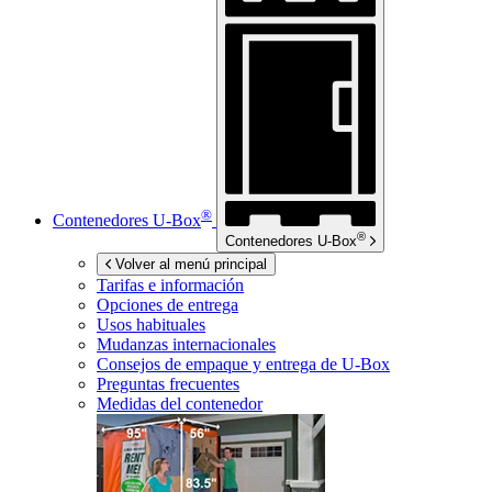
®
Contenedores
U-Box
®
Contenedores
U-Box
Volver al menú principal
Tarifas e información
Opciones de entrega
Usos habituales
Mudanzas internacionales
Consejos de empaque y entrega de
U-Box
Preguntas frecuentes
Medidas del contenedor