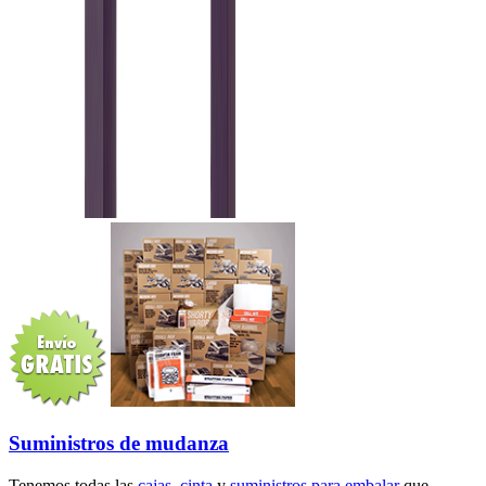
Suministros de mudanza
Tenemos todas las
cajas
,
cinta
y
suministros para embalar
que