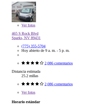
Ver
fotos
465 S Rock Blvd
Sparks, NV 89431
(775) 355-5704
Hoy abierto de 9 a. m. - 5 p. m.
2,086 comentarios
Distancia estimada
25.2 millas
2,086 comentarios
Ver
fotos
Horario estándar