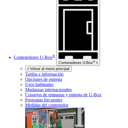
®
Contenedores
U-Box
®
Contenedores
U-Box
Volver al menú principal
Tarifas e información
Opciones de entrega
Usos habituales
Mudanzas internacionales
Consejos de empaque y entrega de
U-Box
Preguntas frecuentes
Medidas del contenedor