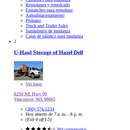
Remolques y remolcado
Enganches para remolque
Autoalmacenamiento
Propano
Truck and Trailer Sales
Suministros de mudanza
Cajas de plástico para mudanza
2
U-Haul Storage of Hazel Dell
Ver
fotos
8250 NE Hwy 99
Vancouver, WA 98665
(360) 574-1234
Hoy abierto de 7 a. m. - 8 p. m.
(Exit 4 off I-5)
6,384 comentarios