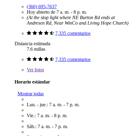
(360) 695-7637
Hoy abierto de 7 a. m. - 8 p. m.
(At the stop light where NE Burton Rd ends at
Andresen Rd, Near WinCo and Living Hope Church)
7,335 comentarios
Distancia estimada
7.6 millas
7,335 comentarios
Ver
fotos
Horario estándar
Mostrar todas
Lun. - jue.: 7 a. m. - 7 p. m.
Vie.: 7 a. m. - 8 p. m.
Sáb.: 7 a. m. - 7 p. m.