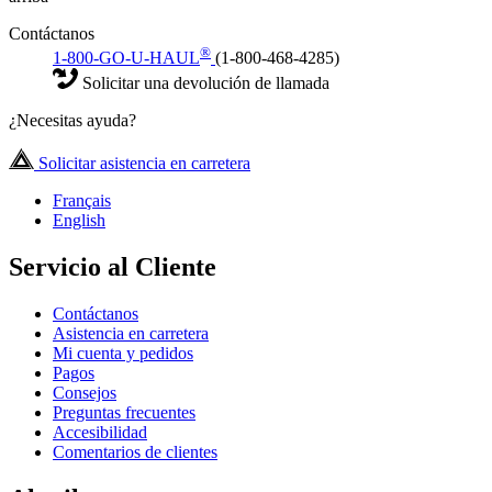
Contáctanos
®
1-800-GO-U-HAUL
(1-800-468-4285)
Solicitar una devolución de llamada
¿Necesitas ayuda?
Solicitar asistencia en carretera
Français
English
Servicio al Cliente
Contáctanos
Asistencia en carretera
Mi cuenta y pedidos
Pagos
Consejos
Preguntas frecuentes
Accesibilidad
Comentarios de clientes