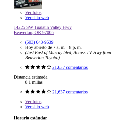
Ver
fotos
Ver sitio web
14225 SW Tualatin Valley Hwy
Beaverton, OR 97005
(503) 643-9539
Hoy abierto de 7 a. m. - 8 p. m.
(Just East of Murray blvd, Across TV Hwy from
Beaverton Toyota.)
21,637 comentarios
Distancia estimada
8.1 millas
21,637 comentarios
Ver
fotos
Ver sitio web
Horario estándar