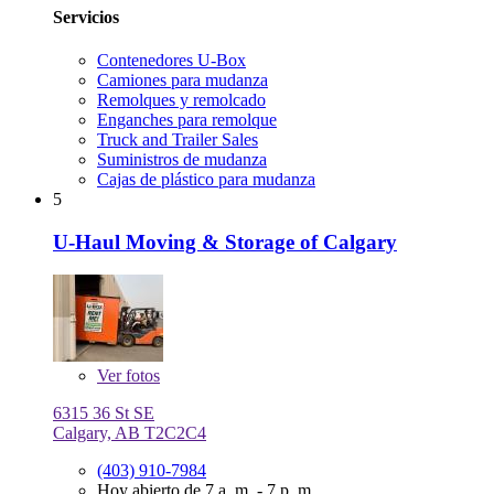
Servicios
Contenedores U-Box
Camiones para mudanza
Remolques y remolcado
Enganches para remolque
Truck and Trailer Sales
Suministros de mudanza
Cajas de plástico para mudanza
5
U-Haul Moving & Storage of Calgary
Ver
fotos
6315 36 St SE
Calgary, AB T2C2C4
(403) 910-7984
Hoy abierto de 7 a. m. - 7 p. m.