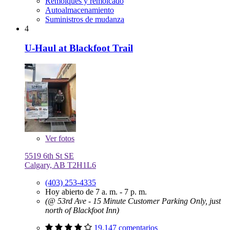
Remolques y remolcado
Autoalmacenamiento
Suministros de mudanza
4
U-Haul at Blackfoot Trail
Ver
fotos
5519 6th St SE
Calgary, AB T2H1L6
(403) 253-4335
Hoy abierto de 7 a. m. - 7 p. m.
(@ 53rd Ave - 15 Minute Customer Parking Only, just
north of Blackfoot Inn)
19,147 comentarios