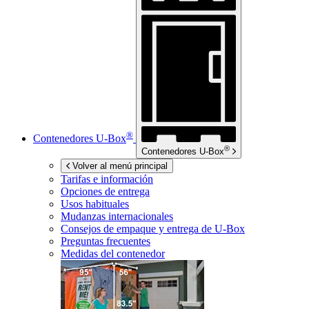
®
Contenedores
U-Box
®
Contenedores
U-Box
Volver al menú principal
Tarifas e información
Opciones de entrega
Usos habituales
Mudanzas internacionales
Consejos de empaque y entrega de
U-Box
Preguntas frecuentes
Medidas del contenedor