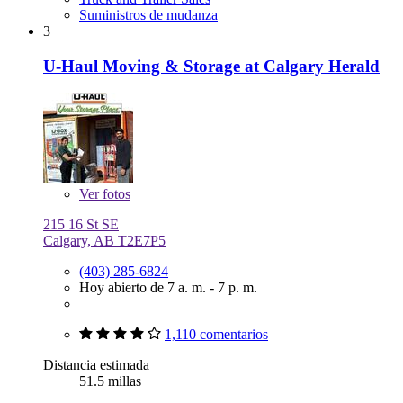
Suministros de mudanza
3
U-Haul Moving & Storage at Calgary Herald
Ver
fotos
215 16 St SE
Calgary, AB T2E7P5
(403) 285-6824
Hoy abierto de 7 a. m. - 7 p. m.
1,110 comentarios
Distancia estimada
51.5 millas