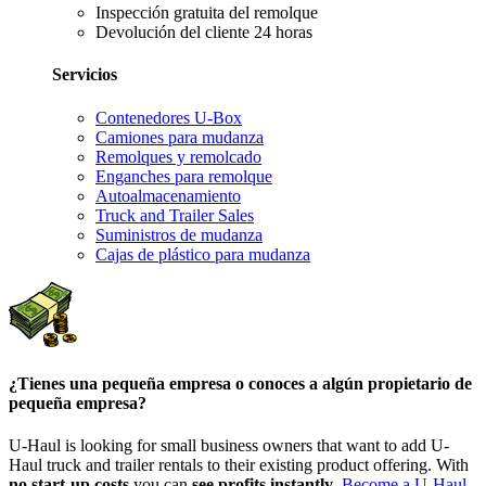
Inspección gratuita del remolque
Devolución del cliente 24 horas
Servicios
Contenedores U-Box
Camiones para mudanza
Remolques y remolcado
Enganches para remolque
Autoalmacenamiento
Truck and Trailer Sales
Suministros de mudanza
Cajas de plástico para mudanza
¿Tienes una pequeña empresa o conoces a algún propietario de
pequeña empresa?
U-Haul is looking for small business owners that want to add
U-
Haul
truck and trailer rentals to their existing product offering. With
no start-up costs
you can
see profits instantly
.
Become a
U-Haul