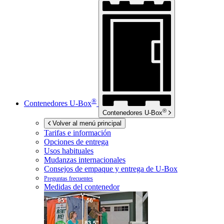
®
Contenedores
U-Box
®
Contenedores
U-Box
Volver al menú principal
Tarifas e información
Opciones de entrega
Usos habituales
Mudanzas internacionales
Consejos de empaque y entrega de
U-Box
Preguntas frecuentes
Medidas del contenedor