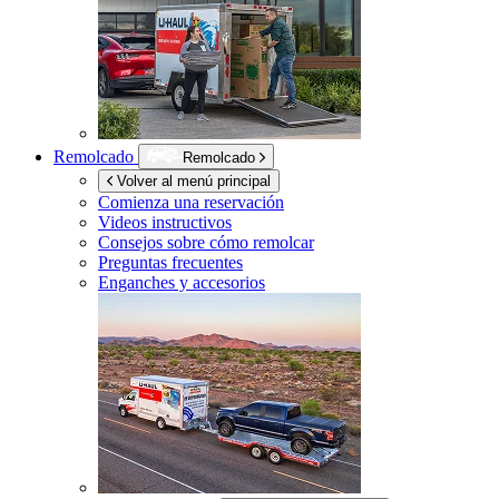
Remolcado
Remolcado
Volver al menú principal
Comienza una reservación
Videos instructivos
Consejos sobre cómo remolcar
Preguntas frecuentes
Enganches y accesorios