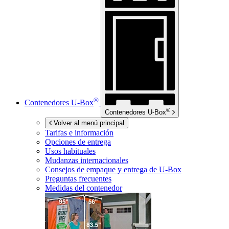
®
Contenedores
U-Box
®
Contenedores
U-Box
Volver al menú principal
Tarifas e información
Opciones de entrega
Usos habituales
Mudanzas internacionales
Consejos de empaque y entrega de
U-Box
Preguntas frecuentes
Medidas del contenedor