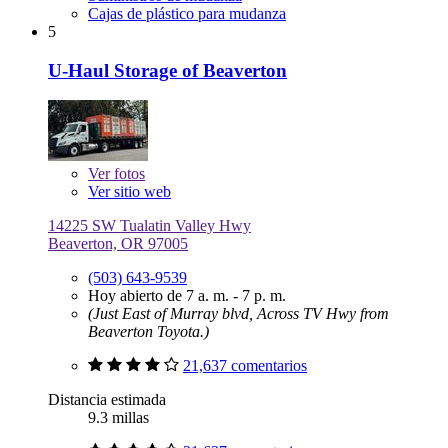
Cajas de plástico para mudanza
5
U-Haul Storage of Beaverton
Ver
fotos
Ver sitio web
14225 SW Tualatin Valley Hwy
Beaverton, OR 97005
(503) 643-9539
Hoy abierto de 7 a. m. - 7 p. m.
(Just East of Murray blvd, Across TV Hwy from
Beaverton Toyota.)
21,637 comentarios
Distancia estimada
9.3 millas