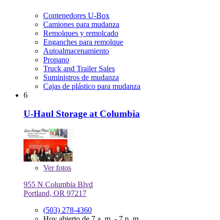
Contenedores U-Box
Camiones para mudanza
Remolques y remolcado
Enganches para remolque
Autoalmacenamiento
Propano
Truck and Trailer Sales
Suministros de mudanza
Cajas de plástico para mudanza
6
U-Haul Storage at Columbia
Ver
fotos
955 N Columbia Blvd
Portland, OR 97217
(503) 278-4360
Hoy abierto de 7 a. m. - 7 p. m.