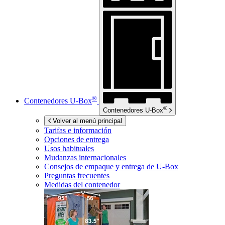
®
Contenedores
U-Box
®
Contenedores
U-Box
Volver al menú principal
Tarifas e información
Opciones de entrega
Usos habituales
Mudanzas internacionales
Consejos de empaque y entrega de
U-Box
Preguntas frecuentes
Medidas del contenedor