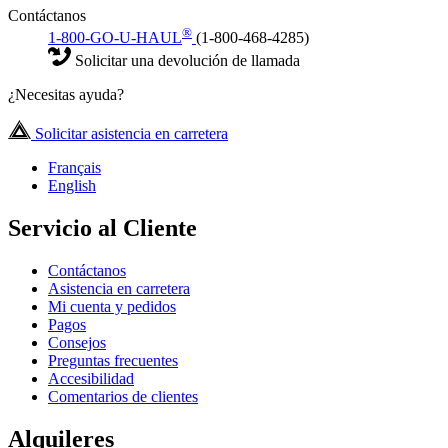
Contáctanos
®
1-800-GO-U-HAUL
(1-800-468-4285)
Solicitar una devolución de llamada
¿Necesitas ayuda?
Solicitar asistencia en carretera
Français
English
Servicio al Cliente
Contáctanos
Asistencia en carretera
Mi cuenta y pedidos
Pagos
Consejos
Preguntas frecuentes
Accesibilidad
Comentarios de clientes
Alquileres