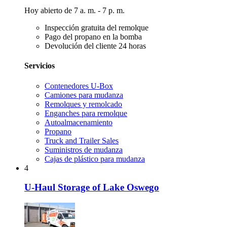
Hoy abierto de 7 a. m. - 7 p. m.
Inspección gratuita del remolque
Pago del propano en la bomba
Devolución del cliente 24 horas
Servicios
Contenedores U-Box
Camiones para mudanza
Remolques y remolcado
Enganches para remolque
Autoalmacenamiento
Propano
Truck and Trailer Sales
Suministros de mudanza
Cajas de plástico para mudanza
4
U-Haul Storage of Lake Oswego