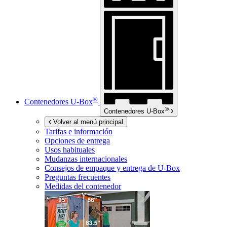
®
Contenedores
U-Box
®
Contenedores
U-Box
Volver al menú principal
Tarifas e información
Opciones de entrega
Usos habituales
Mudanzas internacionales
Consejos de empaque y entrega de
U-Box
Preguntas frecuentes
Medidas del contenedor