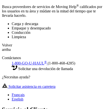
®
Busca proveedores de servicios de Moving Help
calificados por
los usuarios en tu área y múdate en la mitad del tiempo que te
llevaría hacerlo.
Carga y descarga
Empaque y desempacado
Conducción
Limpieza
Volver
arriba
Contáctanos
®
1-800-GO-U-HAUL
(1-800-468-4285)
Solicitar una devolución de llamada
¿Necesitas ayuda?
Solicitar asistencia en carretera
Français
English