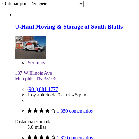
Ordenar por:
1
U-Haul Moving & Storage of South Bluffs
Ver
fotos
137 W Illinois Ave
Memphis, TN 38106
(901) 881-1777
Hoy abierto de 9 a. m. - 5 p. m.
1,850 comentarios
Distancia estimada
5.8 millas
1,850 comentarios