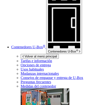
®
Contenedores
U-Box
®
Contenedores
U-Box
Volver al menú principal
Tarifas e información
Opciones de entrega
Usos habituales
Mudanzas internacionales
Consejos de empaque y entrega de
U-Box
Preguntas frecuentes
Medidas del contenedor