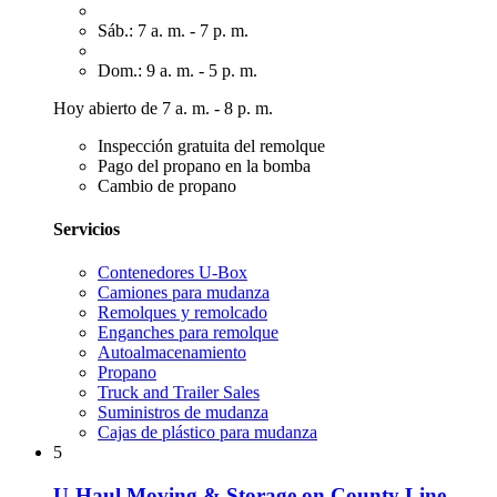
Sáb.: 7 a. m. - 7 p. m.
Dom.: 9 a. m. - 5 p. m.
Hoy abierto de 7 a. m. - 8 p. m.
Inspección gratuita del remolque
Pago del propano en la bomba
Cambio de propano
Servicios
Contenedores U-Box
Camiones para mudanza
Remolques y remolcado
Enganches para remolque
Autoalmacenamiento
Propano
Truck and Trailer Sales
Suministros de mudanza
Cajas de plástico para mudanza
5
U-Haul Moving & Storage on County Line