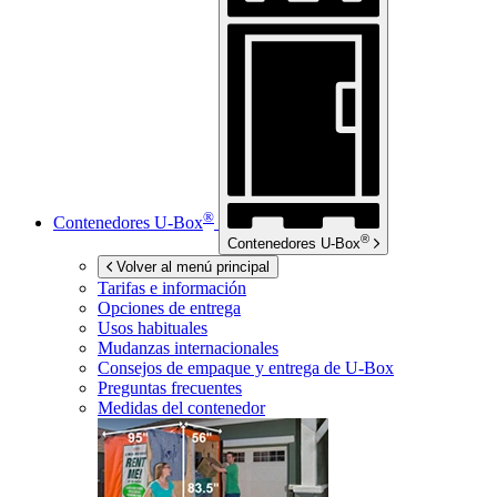
®
Contenedores
U-Box
®
Contenedores
U-Box
Volver al menú principal
Tarifas e información
Opciones de entrega
Usos habituales
Mudanzas internacionales
Consejos de empaque y entrega de
U-Box
Preguntas frecuentes
Medidas del contenedor