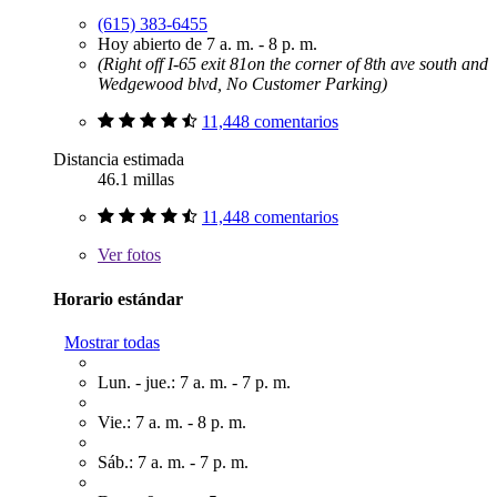
(615) 383-6455
Hoy abierto de 7 a. m. - 8 p. m.
(Right off I-65 exit 81on the corner of 8th ave south and
Wedgewood blvd, No Customer Parking)
11,448 comentarios
Distancia estimada
46.1 millas
11,448 comentarios
Ver
fotos
Horario estándar
Mostrar todas
Lun. - jue.: 7 a. m. - 7 p. m.
Vie.: 7 a. m. - 8 p. m.
Sáb.: 7 a. m. - 7 p. m.