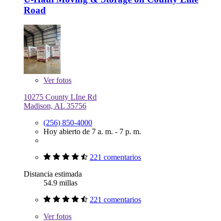
Road
Ver
fotos
10275 County LIne Rd
Madison, AL 35756
(256) 850-4000
Hoy abierto de 7 a. m. - 7 p. m.
221 comentarios
Distancia estimada
54.9 millas
221 comentarios
Ver
fotos