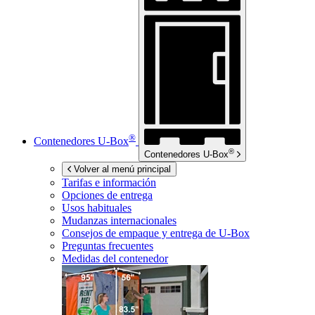
®
Contenedores
U-Box
®
Contenedores
U-Box
Volver al menú principal
Tarifas e información
Opciones de entrega
Usos habituales
Mudanzas internacionales
Consejos de empaque y entrega de
U-Box
Preguntas frecuentes
Medidas del contenedor