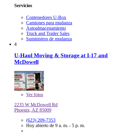
Servicios
Contenedores U-Box
Camiones para mudanza
Autoalmacenamiento
Truck and Trailer Sales
Suministros de mudanza
4
U-Haul Moving & Storage at I-17 and
McDowell
Ver
fotos
2235 W McDowell Rd
Phoenix, AZ 85009
(623) 209-7353
Hoy abierto de 9 a. m. - 5 p. m.