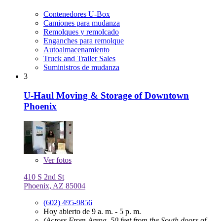
Contenedores U-Box
Camiones para mudanza
Remolques y remolcado
Enganches para remolque
Autoalmacenamiento
Truck and Trailer Sales
Suministros de mudanza
3
U-Haul Moving & Storage of Downtown
Phoenix
Ver
fotos
410 S 2nd St
Phoenix, AZ 85004
(602) 495-9856
Hoy abierto de 9 a. m. - 5 p. m.
(Across From Arena, 50 feet from the South doors of