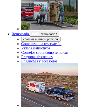
Remolcado
Remolcado
Volver al menú principal
Comienza una reservación
Videos instructivos
Consejos sobre cómo remolcar
Preguntas frecuentes
Enganches y accesorios