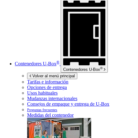
®
Contenedores
U-Box
®
Contenedores
U-Box
Volver al menú principal
Tarifas e información
Opciones de entrega
Usos habituales
Mudanzas internacionales
Consejos de empaque y entrega de
U-Box
Preguntas frecuentes
Medidas del contenedor