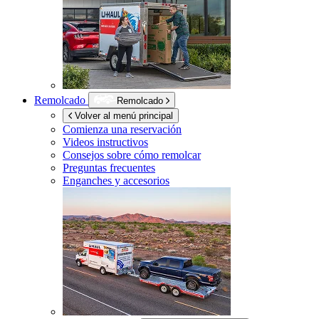
Remolcado
Remolcado
Volver al menú principal
Comienza una reservación
Videos instructivos
Consejos sobre cómo remolcar
Preguntas frecuentes
Enganches y accesorios