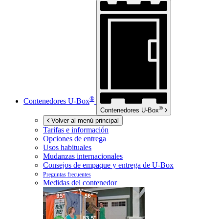
®
Contenedores
U-Box
®
Contenedores
U-Box
Volver al menú principal
Tarifas e información
Opciones de entrega
Usos habituales
Mudanzas internacionales
Consejos de empaque y entrega de
U-Box
Preguntas frecuentes
Medidas del contenedor