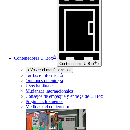
®
Contenedores
U-Box
®
Contenedores
U-Box
Volver al menú principal
Tarifas e información
Opciones de entrega
Usos habituales
Mudanzas internacionales
Consejos de empaque y entrega de
U-Box
Preguntas frecuentes
Medidas del contenedor