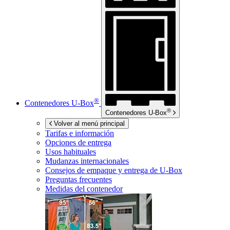
®
Contenedores
U-Box
®
Contenedores
U-Box
Volver al menú principal
Tarifas e información
Opciones de entrega
Usos habituales
Mudanzas internacionales
Consejos de empaque y entrega de
U-Box
Preguntas frecuentes
Medidas del contenedor