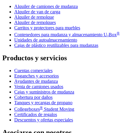
Alquiler de camiones de mudanza
Alquiler de van de carga
Alquiler de remolque
Alquiler de remolques
Carritos y protectores para muebles
®
Contenedores para mudanza y almacenamiento
U-Box
Unidades de autoalmacenamiento
Cajas de plástico reutilizables para mudanzas
Productos y servicios
Cuentas comerciales
Enganches y accesorios
Ayudantes de mudanza
Venta de camiones usados
Cajas y suministros de mudanza
Cobertura por daños
Tanques y recargas de propano
®
Collegeboxes
Student Moving
Certificados de regalos
Descuentos y ofertas especiales
Asociarse con nosotros