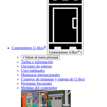
®
Contenedores
U-Box
®
Contenedores
U-Box
Volver al menú principal
Tarifas e información
Opciones de entrega
Usos habituales
Mudanzas internacionales
Consejos de empaque y entrega de
U-Box
Preguntas frecuentes
Medidas del contenedor