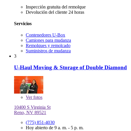
Inspección gratuita del remolque
Devolución del cliente 24 horas
Servicios
Contenedores U-Box
Camiones para mudanza
Remolques y remolcado
Suministros de mudanza
3
U-Haul Moving & Storage of Double Diamond
Ver
fotos
10400 S Virginia St
Reno, NV 89521
(775) 851-4030
Hoy abierto de 9 a. m. - 5 p. m.