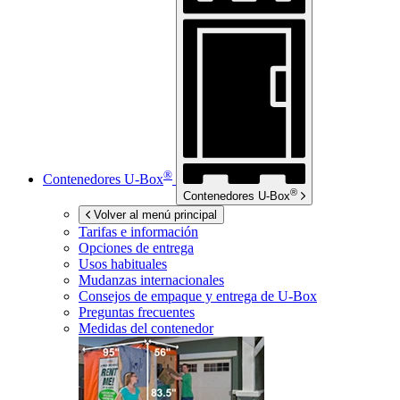
®
Contenedores
U-Box
®
Contenedores
U-Box
Volver al menú principal
Tarifas e información
Opciones de entrega
Usos habituales
Mudanzas internacionales
Consejos de empaque y entrega de
U-Box
Preguntas frecuentes
Medidas del contenedor