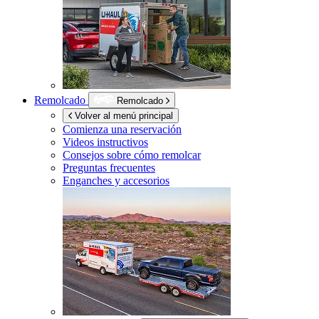
Remolcado
Remolcado
Volver al menú principal
Comienza una reservación
Videos instructivos
Consejos sobre cómo remolcar
Preguntas frecuentes
Enganches y accesorios