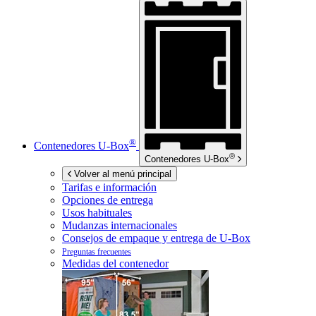
®
Contenedores
U-Box
®
Contenedores
U-Box
Volver al menú principal
Tarifas e información
Opciones de entrega
Usos habituales
Mudanzas internacionales
Consejos de empaque y entrega de
U-Box
Preguntas frecuentes
Medidas del contenedor