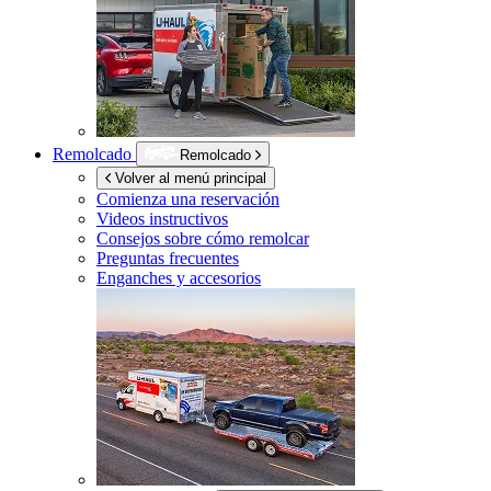
Remolcado
Remolcado
Volver al menú principal
Comienza una reservación
Videos instructivos
Consejos sobre cómo remolcar
Preguntas frecuentes
Enganches y accesorios