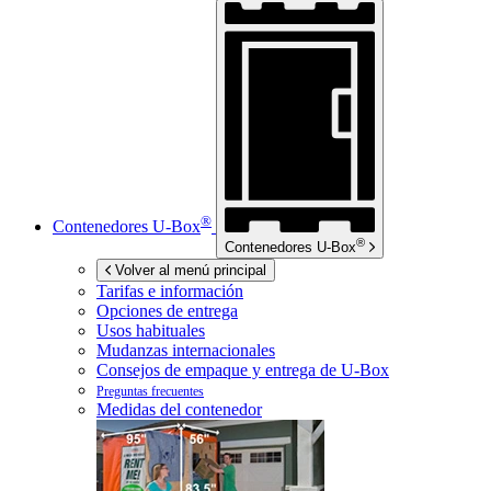
®
Contenedores
U-Box
®
Contenedores
U-Box
Volver al menú principal
Tarifas e información
Opciones de entrega
Usos habituales
Mudanzas internacionales
Consejos de empaque y entrega de
U-Box
Preguntas frecuentes
Medidas del contenedor