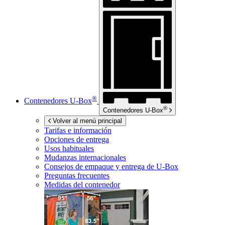
®
Contenedores
U-Box
®
Contenedores
U-Box
Volver al menú principal
Tarifas e información
Opciones de entrega
Usos habituales
Mudanzas internacionales
Consejos de empaque y entrega de
U-Box
Preguntas frecuentes
Medidas del contenedor