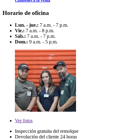
Camiones a la venta
Horario de oficina
Lun. - jue.:
7 a.m. - 7 p.m.
Vie.:
7 a.m. - 8 p.m.
Sáb.:
7 a.m. - 7 p.m.
Dom.:
9 a.m. - 5 p.m.
Ver
fotos
Inspección gratuita del remolque
Devolución del cliente 24 horas