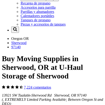
Recarga de propano
Accesorios para parrilla
Parrillas y ahumadores
Calentadores portátiles
Tanques de propano
Piezas y accesorios de tanques
Oregon
OR
Sherwood
97140
Buy Moving Supplies in
Sherwood, OR at U-Haul
Storage of Sherwood
7,224 comentarios
13921 SW Tualatin-Sherwood Rd Sherwood, OR 97140
(, EXTREMELY Limited Parking Available; Between Oregon St and
DEQ)