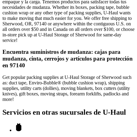
empaque y la carga. Tenemos productos para satisfacer todas tus
necesidades de mudanza. Whether its boxes, packing tape, bubble
cushion wrap or any other type of packing supplies, U-Haul wants
to make moving that much easier for you. We offer free shipping to
Sherwood, OR, 97140 or anywhere within the contiguous U.S. on
all orders over $50 and in Canada on all orders over $100, or choose
in-store pick up at U-Haul Storage of Sherwood for same-day
service!
Encuentra suministros de mudanza: cajas para
mudanza, cinta, cerrojos y artículos para protección
en 97140
Get popular packing supplies at U-Haul Storage of Sherwood such
as: duct tape, Enviro-Bubble® (bubble cushion wrap), shipping
supplies, utility carts (dollies), moving blankets, box cutters (utility
knives), gift boxes, moving straps, forearm forklifts, padlocks and
more!
Servicios en otras sucursales de
U-Haul