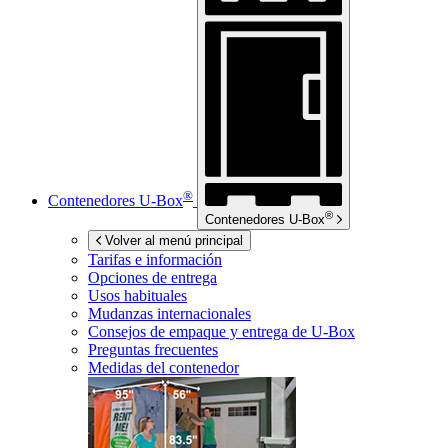
®
Contenedores
U-Box
®
Contenedores
U-Box
Volver al menú principal
Tarifas e información
Opciones de entrega
Usos habituales
Mudanzas internacionales
Consejos de empaque y entrega de
U-Box
Preguntas frecuentes
Medidas del contenedor