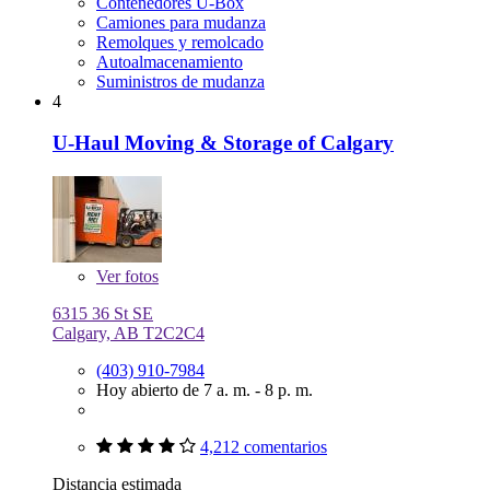
Contenedores U-Box
Camiones para mudanza
Remolques y remolcado
Autoalmacenamiento
Suministros de mudanza
4
U-Haul Moving & Storage of Calgary
Ver
fotos
6315 36 St SE
Calgary, AB T2C2C4
(403) 910-7984
Hoy abierto de 7 a. m. - 8 p. m.
4,212 comentarios
Distancia estimada