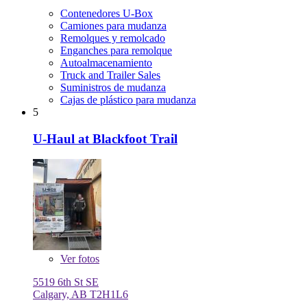
Contenedores U-Box
Camiones para mudanza
Remolques y remolcado
Enganches para remolque
Autoalmacenamiento
Truck and Trailer Sales
Suministros de mudanza
Cajas de plástico para mudanza
5
U-Haul at Blackfoot Trail
Ver
fotos
5519 6th St SE
Calgary, AB T2H1L6