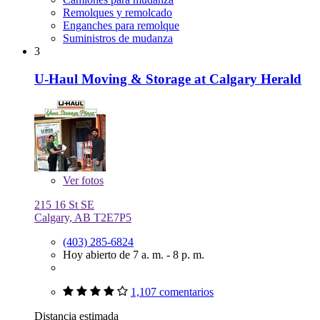
Remolques y remolcado
Enganches para remolque
Suministros de mudanza
3
U-Haul Moving & Storage at Calgary Herald
Ver
fotos
215 16 St SE
Calgary, AB T2E7P5
(403) 285-6824
Hoy abierto de 7 a. m. - 8 p. m.
1,107 comentarios
Distancia estimada