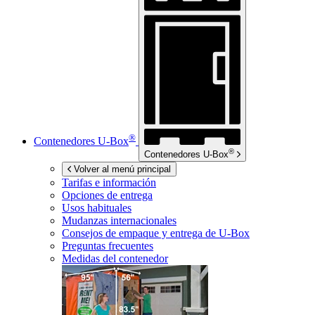
®
Contenedores
U-Box
®
Contenedores
U-Box
Volver al menú principal
Tarifas e información
Opciones de entrega
Usos habituales
Mudanzas internacionales
Consejos de empaque y entrega de
U-Box
Preguntas frecuentes
Medidas del contenedor