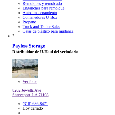
Remolques y remolcado
Enganches para remolque
Autoalmacenamiento
Contenedores U-Box
Propano
Truck and Trailer Sales
Cajas de plástico para mudanza
3
Payless Storage
Distribuidor de U-Haul del vecindario
Ver
fotos
8202 Jewella Ave
Shreveport, LA 71108
(318) 686-8471
Hoy cerrado