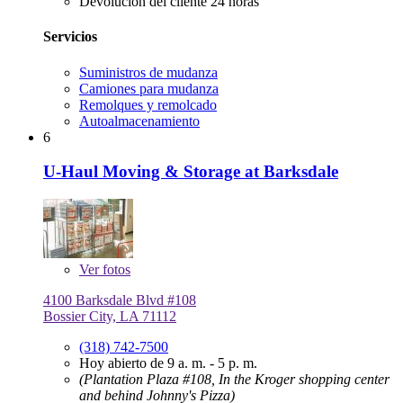
Devolución del cliente 24 horas
Servicios
Suministros de mudanza
Camiones para mudanza
Remolques y remolcado
Autoalmacenamiento
6
U-Haul Moving & Storage at Barksdale
Ver
fotos
4100 Barksdale Blvd #108
Bossier City, LA 71112
(318) 742-7500
Hoy abierto de 9 a. m. - 5 p. m.
(Plantation Plaza #108, In the Kroger shopping center
and behind Johnny's Pizza)