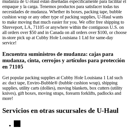
mudanza de U-Haul están diseñadas específicamente para facilitar el
empaque y la carga. Tenemos productos para satisfacer todas tus
necesidades de mudanza. Whether its boxes, packing tape, bubble
cushion wrap or any other type of packing supplies, U-Haul wants
to make moving that much easier for you. We offer free shipping to
Shreveport, LA, 71105 or anywhere within the contiguous U.S. on
all orders over $50 and in Canada on all orders over $100, or choose
in-store pick up at Cubby Hole Louisiana 1 Ltd for same-day
service!
Encuentra suministros de mudanza: cajas para
mudanza, cinta, cerrojos y artículos para protección
en 71105
Get popular packing supplies at Cubby Hole Louisiana 1 Ltd such
as: duct tape, Enviro-Bubble® (bubble cushion wrap), shipping
supplies, utility carts (dollies), moving blankets, box cutters (utility
knives), gift boxes, moving straps, forearm forklifts, padlocks and
more!
Servicios en otras sucursales de
U-Haul