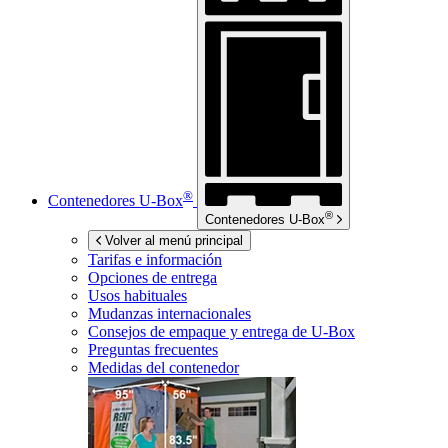
®
Contenedores
U-Box
®
Contenedores
U-Box
Volver al menú principal
Tarifas e información
Opciones de entrega
Usos habituales
Mudanzas internacionales
Consejos de empaque y entrega de
U-Box
Preguntas frecuentes
Medidas del contenedor