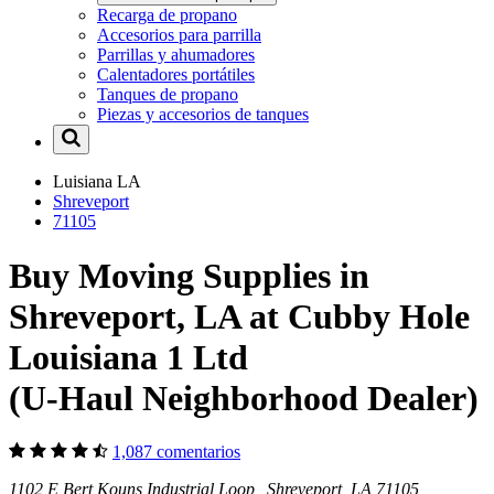
Recarga de propano
Accesorios para parrilla
Parrillas y ahumadores
Calentadores portátiles
Tanques de propano
Piezas y accesorios de tanques
Luisiana
LA
Shreveport
71105
Buy Moving Supplies in
Shreveport, LA at Cubby Hole
Louisiana 1 Ltd
(U-Haul Neighborhood Dealer)
1,087 comentarios
1102 E Bert Kouns Industrial Loop Shreveport, LA 71105