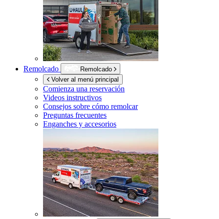
Remolcado
Remolcado
Volver al menú principal
Comienza una reservación
Videos instructivos
Consejos sobre cómo remolcar
Preguntas frecuentes
Enganches y accesorios