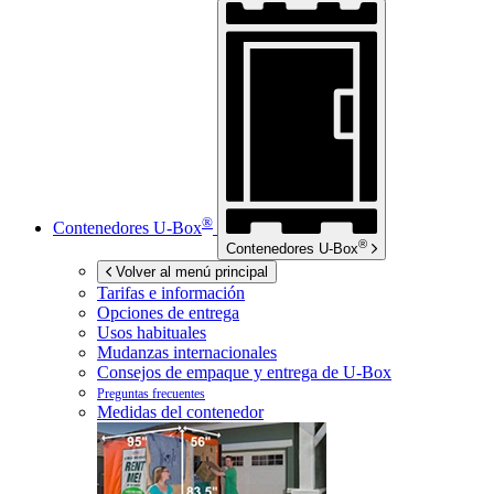
®
Contenedores
U-Box
®
Contenedores
U-Box
Volver al menú principal
Tarifas e información
Opciones de entrega
Usos habituales
Mudanzas internacionales
Consejos de empaque y entrega de
U-Box
Preguntas frecuentes
Medidas del contenedor