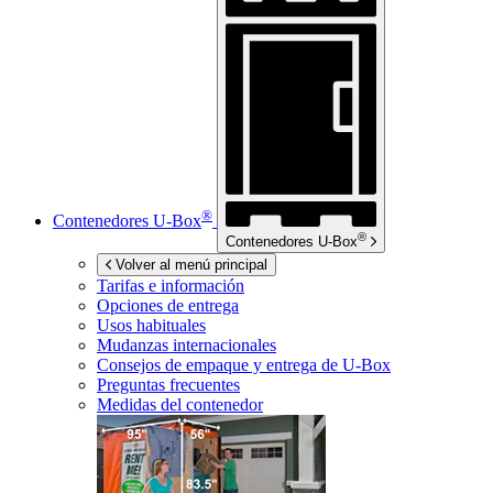
®
Contenedores
U-Box
®
Contenedores
U-Box
Volver al menú principal
Tarifas e información
Opciones de entrega
Usos habituales
Mudanzas internacionales
Consejos de empaque y entrega de
U-Box
Preguntas frecuentes
Medidas del contenedor