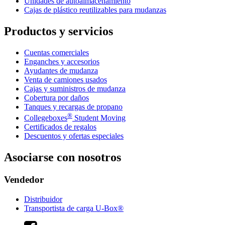
Unidades de autoalmacenamiento
Cajas de plástico reutilizables para mudanzas
Productos y servicios
Cuentas comerciales
Enganches y accesorios
Ayudantes de mudanza
Venta de camiones usados
Cajas y suministros de mudanza
Cobertura por daños
Tanques y recargas de propano
®
Collegeboxes
Student Moving
Certificados de regalos
Descuentos y ofertas especiales
Asociarse con nosotros
Vendedor
Distribuidor
Transportista de carga U-Box®