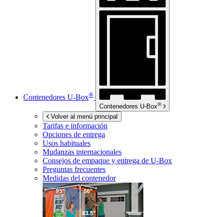
®
Contenedores
U-Box
®
Contenedores
U-Box
Volver al menú principal
Tarifas e información
Opciones de entrega
Usos habituales
Mudanzas internacionales
Consejos de empaque y entrega de
U-Box
Preguntas frecuentes
Medidas del contenedor