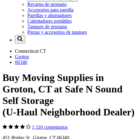
Recarga de propano
Accesorios para parrilla
Parrillas y ahumadores
Calentadores portátiles
Tanques de propano
Piezas y accesorios de tanques
Connecticut
CT
Groton
06340
Buy Moving Supplies in
Groton, CT at Safe N Sound
Self Storage
(U-Haul Neighborhood Dealer)
1,116 comentarios
451 Bridge St Groton, CT 06340