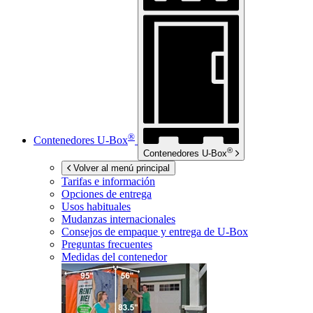
®
Contenedores
U-Box
®
Contenedores
U-Box
Volver al menú principal
Tarifas e información
Opciones de entrega
Usos habituales
Mudanzas internacionales
Consejos de empaque y entrega de
U-Box
Preguntas frecuentes
Medidas del contenedor