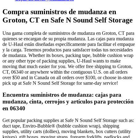
Compra suministros de mudanza en
Groton, CT en Safe N Sound Self Storage
Una gama completa de suministros de mudanza en Groton, CT para
quienes se encargan de su propia mudanza. Las cajas para mudanza
de U-Haul están diseñadas específicamente para facilitar el empaque
y la carga. Tenemos productos para satisfacer todas tus necesidades
de mudanza. Whether its boxes, packing tape, bubble cushion wrap
or any other type of packing supplies, U-Haul wants to make
moving that much easier for you. We offer free shipping to Groton,
CT, 06340 or anywhere within the contiguous U.S. on all orders
over $50 and in Canada on all orders over $100, or choose in-store
pick up at Safe N Sound Self Storage for same-day service!
Encuentra suministros de mudanza: cajas para
mudanza, cinta, cerrojos y artículos para protección
en 06340
Get popular packing supplies at Safe N Sound Self Storage such as:
duct tape, Enviro-Bubble® (bubble cushion wrap), shipping
supplies, utility carts (dollies), moving blankets, box cutters (utility
knives), gift boxes, moving straps, forearm forklifts, padlocks and