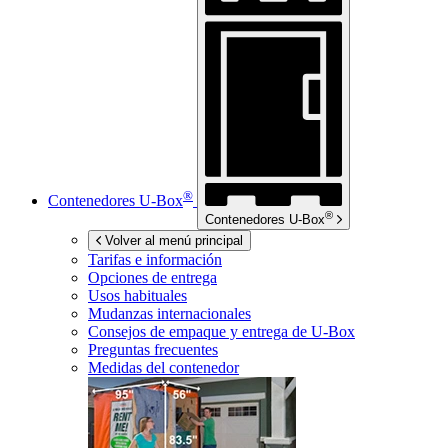
®
Contenedores
U-Box
®
Contenedores
U-Box
Volver al menú principal
Tarifas e información
Opciones de entrega
Usos habituales
Mudanzas internacionales
Consejos de empaque y entrega de
U-Box
Preguntas frecuentes
Medidas del contenedor