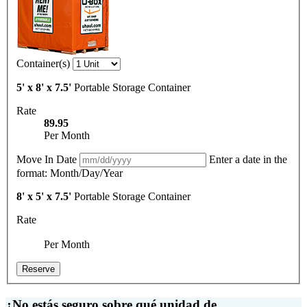
Container(s)
5' x 8' x 7.5'
Portable Storage Container
Rate
89.95
Per Month
Move In Date
Enter a date in the
format: Month/Day/Year
8' x 5' x 7.5'
Portable Storage Container
Rate
Per Month
Reserve
¿No estás seguro sobre qué unidad de