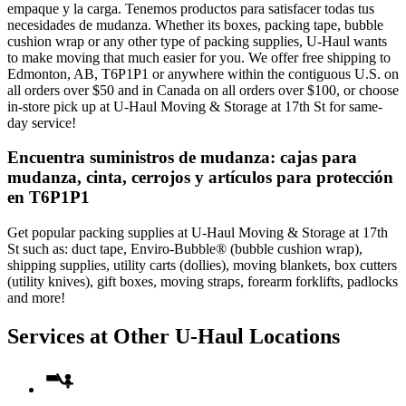
empaque y la carga. Tenemos productos para satisfacer todas tus
necesidades de mudanza. Whether its boxes, packing tape, bubble
cushion wrap or any other type of packing supplies, U-Haul wants
to make moving that much easier for you. We offer free shipping to
Edmonton, AB, T6P1P1 or anywhere within the contiguous U.S. on
all orders over $50 and in Canada on all orders over $100, or choose
in-store pick up at U-Haul Moving & Storage at 17th St for same-
day service!
Encuentra suministros de mudanza: cajas para
mudanza, cinta, cerrojos y artículos para protección
en T6P1P1
Get popular packing supplies at U-Haul Moving & Storage at 17th
St such as: duct tape, Enviro-Bubble® (bubble cushion wrap),
shipping supplies, utility carts (dollies), moving blankets, box cutters
(utility knives), gift boxes, moving straps, forearm forklifts, padlocks
and more!
Services at Other
U-Haul
Locations