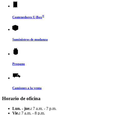
®
Contenedores
U-Box
Suministros de mudanza
Propano
Camiones a la venta
Horario de oficina
Lun. - jue.:
7 a.m. - 7 p.m.
Vie.:
7 a.m. - 8 p.m.