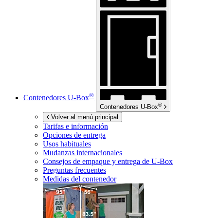
®
Contenedores
U-Box
®
Contenedores
U-Box
Volver al menú principal
Tarifas e información
Opciones de entrega
Usos habituales
Mudanzas internacionales
Consejos de empaque y entrega de
U-Box
Preguntas frecuentes
Medidas del contenedor