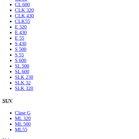
CL 600
CLK 320
CLK 430
CLK55
E 320
E 430
E 55
S 430
S 500
S 55
S 600
SL 500
SL 600
SLK 230
SLK 32
SLK 320
SUV
Clase G
ML 320
ML 500
ML55