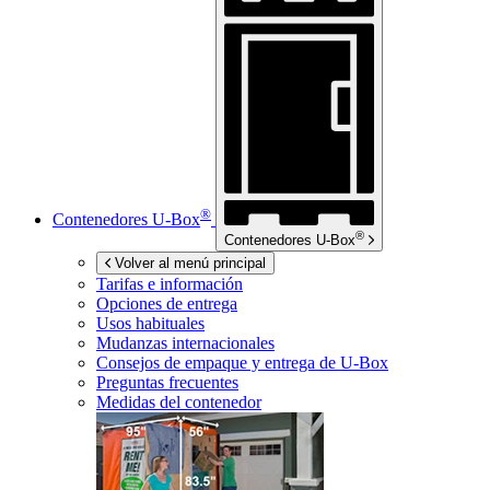
®
Contenedores
U-Box
®
Contenedores
U-Box
Volver al menú principal
Tarifas e información
Opciones de entrega
Usos habituales
Mudanzas internacionales
Consejos de empaque y entrega de
U-Box
Preguntas frecuentes
Medidas del contenedor