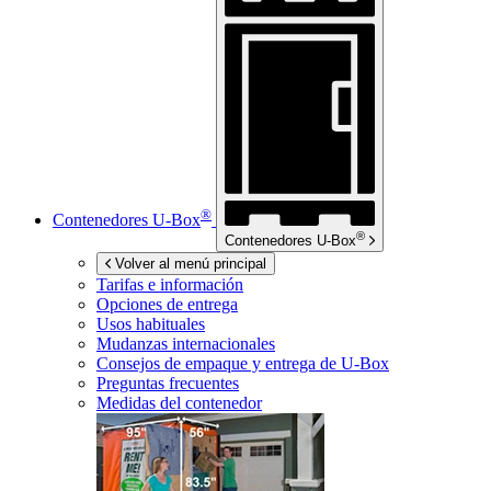
®
Contenedores
U-Box
®
Contenedores
U-Box
Volver al menú principal
Tarifas e información
Opciones de entrega
Usos habituales
Mudanzas internacionales
Consejos de empaque y entrega de
U-Box
Preguntas frecuentes
Medidas del contenedor