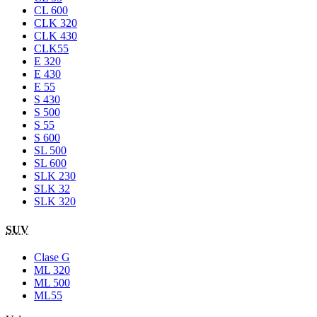
CL 600
CLK 320
CLK 430
CLK55
E 320
E 430
E 55
S 430
S 500
S 55
S 600
SL 500
SL 600
SLK 230
SLK 32
SLK 320
SUV
Clase G
ML 320
ML 500
ML55