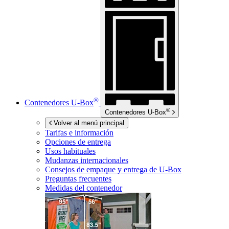
®
Contenedores
U-Box
®
Contenedores
U-Box
Volver al menú principal
Tarifas e información
Opciones de entrega
Usos habituales
Mudanzas internacionales
Consejos de empaque y entrega de
U-Box
Preguntas frecuentes
Medidas del contenedor