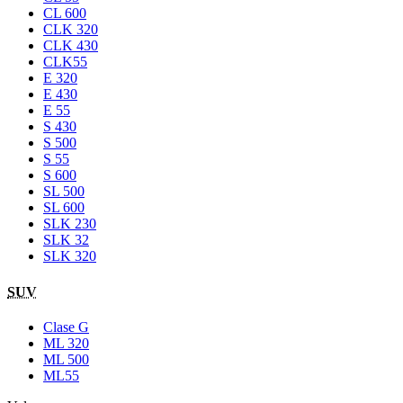
CL 600
CLK 320
CLK 430
CLK55
E 320
E 430
E 55
S 430
S 500
S 55
S 600
SL 500
SL 600
SLK 230
SLK 32
SLK 320
SUV
Clase G
ML 320
ML 500
ML55