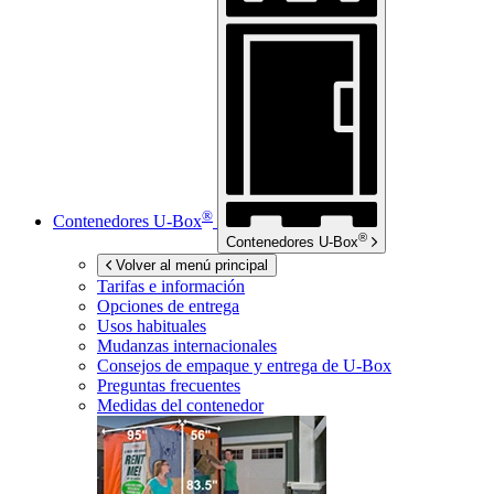
®
Contenedores
U-Box
®
Contenedores
U-Box
Volver al menú principal
Tarifas e información
Opciones de entrega
Usos habituales
Mudanzas internacionales
Consejos de empaque y entrega de
U-Box
Preguntas frecuentes
Medidas del contenedor