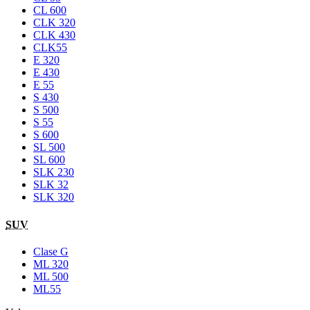
CL 600
CLK 320
CLK 430
CLK55
E 320
E 430
E 55
S 430
S 500
S 55
S 600
SL 500
SL 600
SLK 230
SLK 32
SLK 320
SUV
Clase G
ML 320
ML 500
ML55