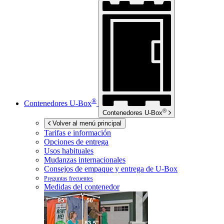
®
Contenedores
U-Box
®
Contenedores
U-Box
Volver al menú principal
Tarifas e información
Opciones de entrega
Usos habituales
Mudanzas internacionales
Consejos de empaque y entrega de
U-Box
Preguntas frecuentes
Medidas del contenedor