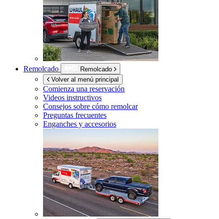
Remolcado
Remolcado
Volver al menú principal
Comienza una reservación
Videos instructivos
Consejos sobre cómo remolcar
Preguntas frecuentes
Enganches y accesorios