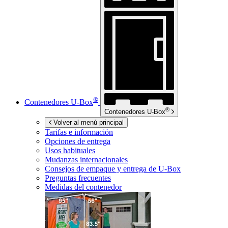
®
Contenedores
U-Box
®
Contenedores
U-Box
Volver al menú principal
Tarifas e información
Opciones de entrega
Usos habituales
Mudanzas internacionales
Consejos de empaque y entrega de
U-Box
Preguntas frecuentes
Medidas del contenedor