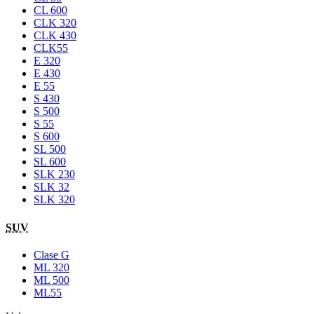
CL 600
CLK 320
CLK 430
CLK55
E 320
E 430
E 55
S 430
S 500
S 55
S 600
SL 500
SL 600
SLK 230
SLK 32
SLK 320
SUV
Clase G
ML 320
ML 500
ML55