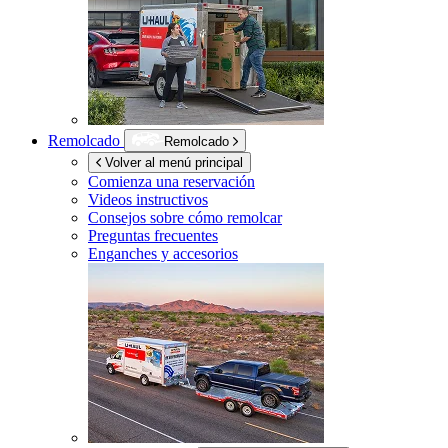
Remolcado
Remolcado
Volver al menú principal
Comienza una reservación
Videos instructivos
Consejos sobre cómo remolcar
Preguntas frecuentes
Enganches y accesorios