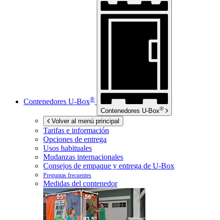
®
Contenedores
U-Box
®
Contenedores
U-Box
Volver al menú principal
Tarifas e información
Opciones de entrega
Usos habituales
Mudanzas internacionales
Consejos de empaque y entrega de
U-Box
Preguntas frecuentes
Medidas del contenedor