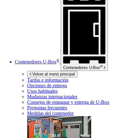
®
Contenedores
U-Box
®
Contenedores
U-Box
Volver al menú principal
Tarifas e información
Opciones de entrega
Usos habituales
Mudanzas internacionales
Consejos de empaque y entrega de
U-Box
Preguntas frecuentes
Medidas del contenedor