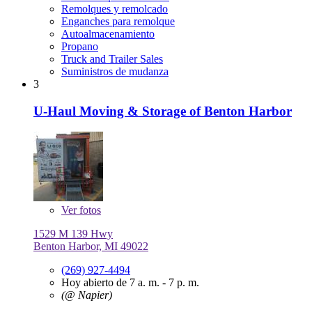
Remolques y remolcado
Enganches para remolque
Autoalmacenamiento
Propano
Truck and Trailer Sales
Suministros de mudanza
3
U-Haul Moving & Storage of Benton Harbor
Ver
fotos
1529 M 139 Hwy
Benton Harbor, MI 49022
(269) 927-4494
Hoy abierto de 7 a. m. - 7 p. m.
(@ Napier)