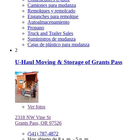
Camiones para mudanza
Remolques y remolcado
Enganches para remolque
Autoalmacenamiento
Propano
Truck and Trailer Sales
Suministros de mudanza
Cajas de plástico para mudanza
2
U-Haul Moving & Storage of Grants Pass
Ver
fotos
2318 NW Vine St
Grants Pass, OR 97526
(541) 787-4872
Hoy abierto de 8 a. m. - 5 p. m.