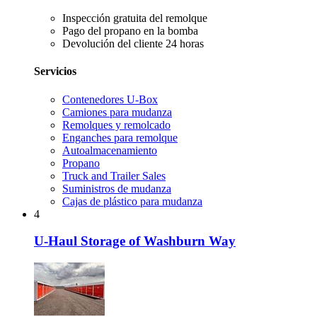
Inspección gratuita del remolque
Pago del propano en la bomba
Devolución del cliente 24 horas
Servicios
Contenedores U-Box
Camiones para mudanza
Remolques y remolcado
Enganches para remolque
Autoalmacenamiento
Propano
Truck and Trailer Sales
Suministros de mudanza
Cajas de plástico para mudanza
4
U-Haul Storage of Washburn Way