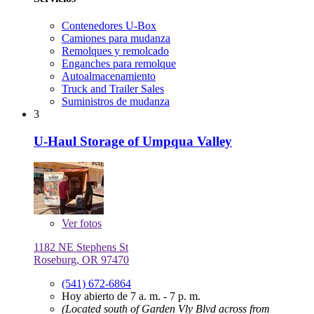
Contenedores U-Box
Camiones para mudanza
Remolques y remolcado
Enganches para remolque
Autoalmacenamiento
Truck and Trailer Sales
Suministros de mudanza
3
U-Haul Storage of Umpqua Valley
Ver
fotos
1182 NE Stephens St
Roseburg, OR 97470
(541) 672-6864
Hoy abierto de 7 a. m. - 7 p. m.
(Located south of Garden Vly Blvd across from