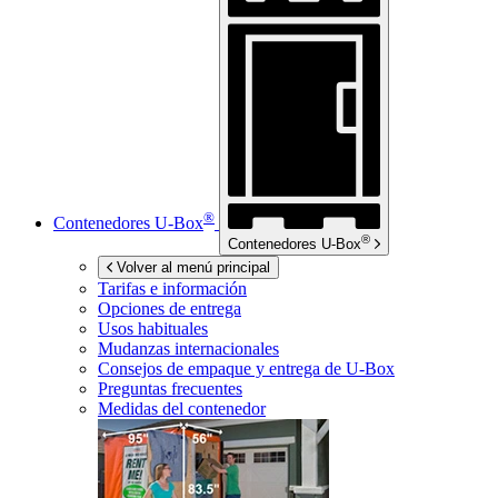
®
Contenedores
U-Box
®
Contenedores
U-Box
Volver al menú principal
Tarifas e información
Opciones de entrega
Usos habituales
Mudanzas internacionales
Consejos de empaque y entrega de
U-Box
Preguntas frecuentes
Medidas del contenedor