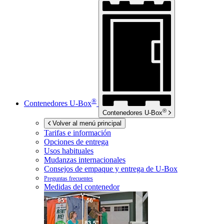
®
Contenedores
U-Box
®
Contenedores
U-Box
Volver al menú principal
Tarifas e información
Opciones de entrega
Usos habituales
Mudanzas internacionales
Consejos de empaque y entrega de
U-Box
Preguntas frecuentes
Medidas del contenedor