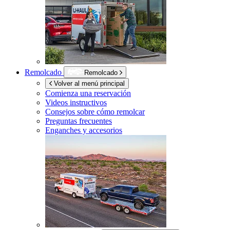
Remolcado
Remolcado
Volver al menú principal
Comienza una reservación
Videos instructivos
Consejos sobre cómo remolcar
Preguntas frecuentes
Enganches y accesorios