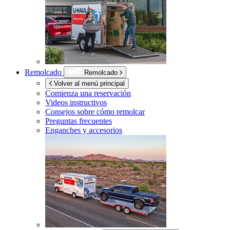
Remolcado
Remolcado
Volver al menú principal
Comienza una reservación
Videos instructivos
Consejos sobre cómo remolcar
Preguntas frecuentes
Enganches y accesorios