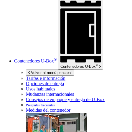
®
Contenedores
U-Box
®
Contenedores
U-Box
Volver al menú principal
Tarifas e información
Opciones de entrega
Usos habituales
Mudanzas internacionales
Consejos de empaque y entrega de
U-Box
Preguntas frecuentes
Medidas del contenedor