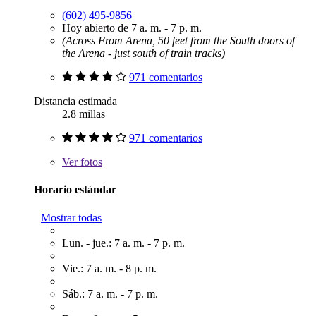
(602) 495-9856
Hoy abierto de 7 a. m. - 7 p. m.
(Across From Arena, 50 feet from the South doors of
the Arena - just south of train tracks)
971 comentarios
Distancia estimada
2.8 millas
971 comentarios
Ver
fotos
Horario estándar
Mostrar todas
Lun. - jue.: 7 a. m. - 7 p. m.
Vie.: 7 a. m. - 8 p. m.
Sáb.: 7 a. m. - 7 p. m.