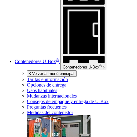
®
Contenedores
U-Box
®
Contenedores
U-Box
Volver al menú principal
Tarifas e información
Opciones de entrega
Usos habituales
Mudanzas internacionales
Consejos de empaque y entrega de
U-Box
Preguntas frecuentes
Medidas del contenedor