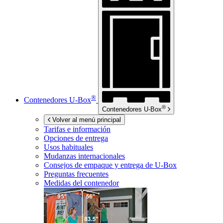
®
Contenedores
U-Box
®
Contenedores
U-Box
Volver al menú principal
Tarifas e información
Opciones de entrega
Usos habituales
Mudanzas internacionales
Consejos de empaque y entrega de
U-Box
Preguntas frecuentes
Medidas del contenedor