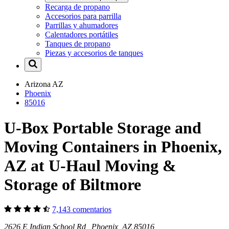
Recarga de propano
Accesorios para parrilla
Parrillas y ahumadores
Calentadores portátiles
Tanques de propano
Piezas y accesorios de tanques
Arizona
AZ
Phoenix
85016
U-Box Portable Storage and
Moving Containers in Phoenix,
AZ at U-Haul Moving &
Storage of Biltmore
7,143 comentarios
2626 E Indian School Rd Phoenix, AZ 85016