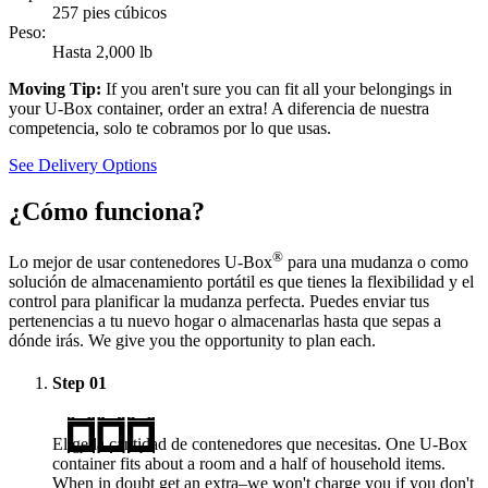
257 pies cúbicos
Peso:
Hasta 2,000 lb
Moving Tip:
If you aren't sure you can fit all your belongings in
your
U-Box
container, order an extra! A diferencia de nuestra
competencia, solo te cobramos por lo que usas.
See Delivery Options
¿Cómo funciona?
®
Lo mejor de usar contenedores
U-Box
para una mudanza o como
solución de almacenamiento portátil es que tienes la flexibilidad y el
control para planificar la mudanza perfecta. Puedes enviar tus
pertenencias a tu nuevo hogar o almacenarlas hasta que sepas a
dónde irás. We give you the opportunity to plan each.
Step
01
Elige la cantidad de contenedores que necesitas. One
U-Box
container fits about a room and a half of household items.
When in doubt get an extra–we won't charge you if you don't