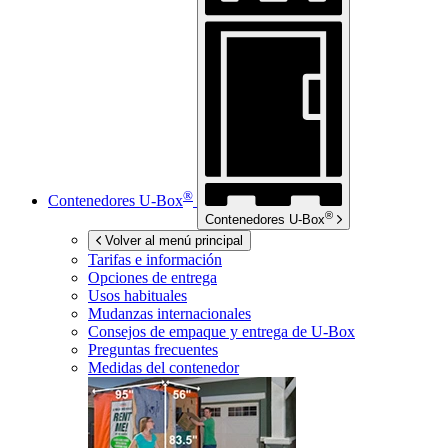
®
Contenedores
U-Box
®
Contenedores
U-Box
Volver al menú principal
Tarifas e información
Opciones de entrega
Usos habituales
Mudanzas internacionales
Consejos de empaque y entrega de
U-Box
Preguntas frecuentes
Medidas del contenedor