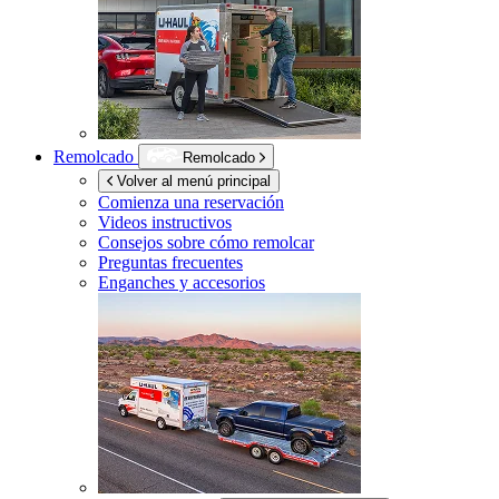
Remolcado
Remolcado
Volver al menú principal
Comienza una reservación
Videos instructivos
Consejos sobre cómo remolcar
Preguntas frecuentes
Enganches y accesorios