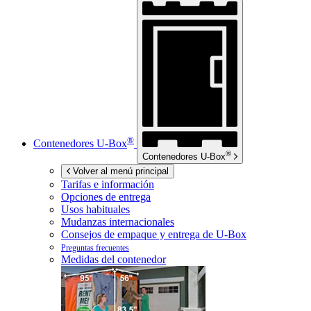
®
Contenedores
U-Box
®
Contenedores
U-Box
Volver al menú principal
Tarifas e información
Opciones de entrega
Usos habituales
Mudanzas internacionales
Consejos de empaque y entrega de
U-Box
Preguntas frecuentes
Medidas del contenedor