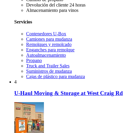
Devolución del cliente 24 horas
Almacenamiento para vinos
Servicios
Contenedores U-Box
Camiones para mudanza
Remolques y remolcado
Enganches para remolque
Autoalmacenamiento
Propano
Truck and Trailer Sales
Suministros de mudanza
Cajas de plástico para mudanza
4
U-Haul Moving & Storage at West Craig Rd