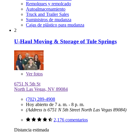
Remolques y remolcado
Autoalmacenamiento
Truck and Trailer Sales
Suministros de mudanza
Cajas de plástico para mudanza
2
U-Haul Moving & Storage of Tule Springs
Ver
fotos
6751 N 5th St
North Las Vegas, NV 89084
(702) 289-4908
Hoy abierto de 7 a. m. - 8 p. m.
(Address is 6751 N 5th Street North Las Vegas 89084)
2,176 comentarios
Distancia estimada