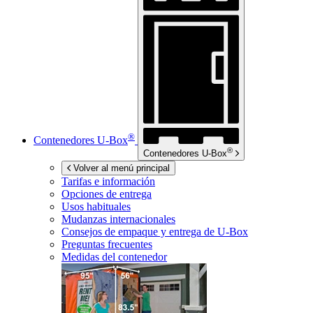
®
Contenedores
U-Box
®
Contenedores
U-Box
Volver al menú principal
Tarifas e información
Opciones de entrega
Usos habituales
Mudanzas internacionales
Consejos de empaque y entrega de
U-Box
Preguntas frecuentes
Medidas del contenedor