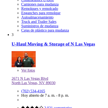
Camiones para mudanza
Remolques y remolcado
Enganches para remolque
Autoalmacenamiento
Truck and Trailer Sales
Suministros de mudanza
Cajas de plástico para mudanza
3
U-Haul Moving & Storage of N Las Vegas
Ver
fotos
2671 N Las Vegas Blvd
North Las Vegas, NV 89030
(702) 534-4165
Hoy abierto de 7 a. m. - 8 p. m.
2,021 comentarios