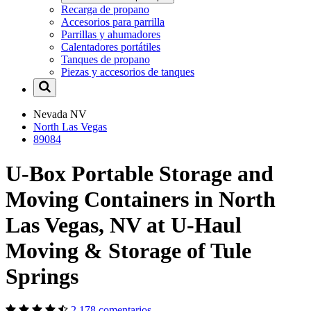
Recarga de propano
Accesorios para parrilla
Parrillas y ahumadores
Calentadores portátiles
Tanques de propano
Piezas y accesorios de tanques
Nevada
NV
North Las Vegas
89084
U-Box Portable Storage and
Moving Containers in North
Las Vegas, NV at U-Haul
Moving & Storage of Tule
Springs
2,178 comentarios