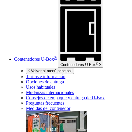
®
Contenedores
U-Box
®
Contenedores
U-Box
Volver al menú principal
Tarifas e información
Opciones de entrega
Usos habituales
Mudanzas internacionales
Consejos de empaque y entrega de
U-Box
Preguntas frecuentes
Medidas del contenedor