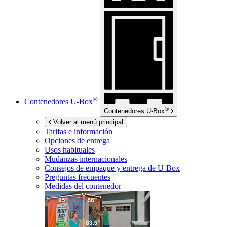
®
Contenedores
U-Box
®
Contenedores
U-Box
Volver al menú principal
Tarifas e información
Opciones de entrega
Usos habituales
Mudanzas internacionales
Consejos de empaque y entrega de
U-Box
Preguntas frecuentes
Medidas del contenedor