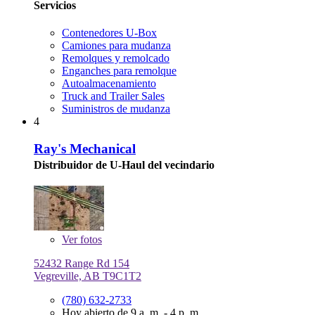
Servicios
Contenedores U-Box
Camiones para mudanza
Remolques y remolcado
Enganches para remolque
Autoalmacenamiento
Truck and Trailer Sales
Suministros de mudanza
4
Ray's Mechanical
Distribuidor de U-Haul del vecindario
Ver
fotos
52432 Range Rd 154
Vegreville, AB T9C1T2
(780) 632-2733
Hoy abierto de 9 a. m. - 4 p. m.