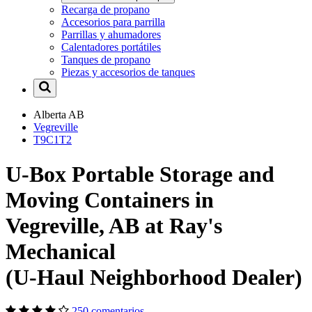
Recarga de propano
Accesorios para parrilla
Parrillas y ahumadores
Calentadores portátiles
Tanques de propano
Piezas y accesorios de tanques
Alberta
AB
Vegreville
T9C1T2
U-Box Portable Storage and
Moving Containers in
Vegreville, AB at Ray's
Mechanical
(U-Haul Neighborhood Dealer)
250 comentarios