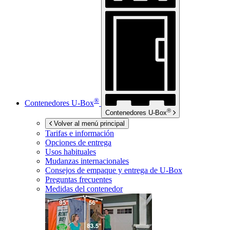
®
Contenedores
U-Box
®
Contenedores
U-Box
Volver al menú principal
Tarifas e información
Opciones de entrega
Usos habituales
Mudanzas internacionales
Consejos de empaque y entrega de
U-Box
Preguntas frecuentes
Medidas del contenedor