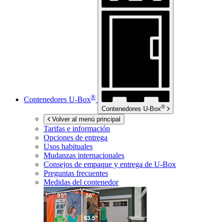
®
Contenedores
U-Box
®
Contenedores
U-Box
Volver al menú principal
Tarifas e información
Opciones de entrega
Usos habituales
Mudanzas internacionales
Consejos de empaque y entrega de
U-Box
Preguntas frecuentes
Medidas del contenedor