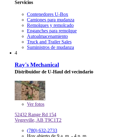
Servicios
Contenedores U-Box
Camiones para mudanza
Remolques y remolcado
Enganches para remolque
Autoalmacenamiento
Truck and Trailer Sales
Suministros de mudanza
4
Ray's Mechanical
Distribuidor de U-Haul del vecindario
Ver
fotos
52432 Range Rd 154
Vegreville, AB T9C1T2
(780) 632-2733
Hoy abierto de 9 a. m. - 4 p. m.